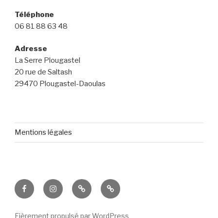
Téléphone
06 81 88 63 48
Adresse
La Serre Plougastel
20 rue de Saltash
29470 Plougastel-Daoulas
Mentions légales
Facebook
Instagram
Linkedin
E-
mail
Fièrement propulsé par WordPress